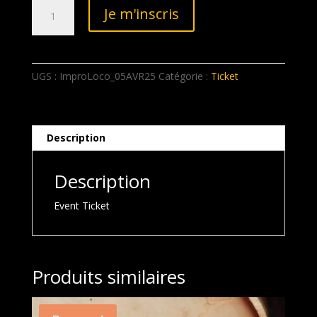
quantité
Je m'inscris
de
Ticket:
Improloco
05/04/2025
UGS :
ImproLoco_05AVR25
Catégorie :
Ticket
Description
Description
Event Ticket
Produits similaires