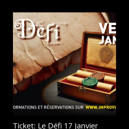
prix
prix
initial
actuel
était :
est :
15,00 €.
0,00 €.
Ticket: Le Défi 17 Janvier