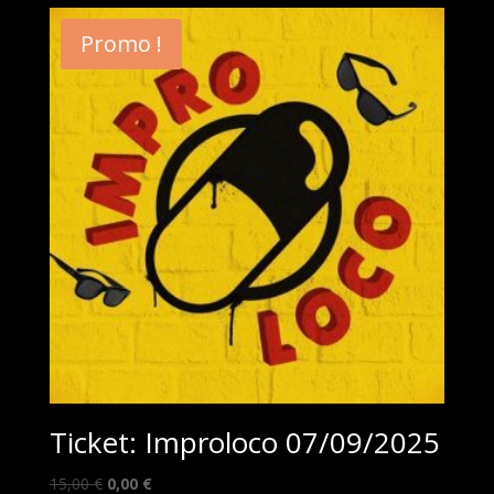
était :
est :
Promo !
13,00 €.
0,00 €.
Ticket: Improloco 07/09/2025
Le
Le
15,00
€
0,00
€