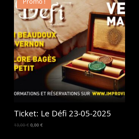
Promo !
Ticket: Le Défi 23-05-2025
Le
Le
13,00
€
0,00
€
prix
prix
initial
actuel