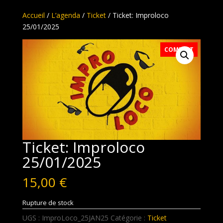
Accueil
/
L’agenda
/
Ticket
/ Ticket: Improloco
25/01/2025
COMPLET
Ticket: Improloco
25/01/2025
15,00
€
Rupture de stock
UGS :
ImproLoco_25JAN25
Catégorie :
Ticket