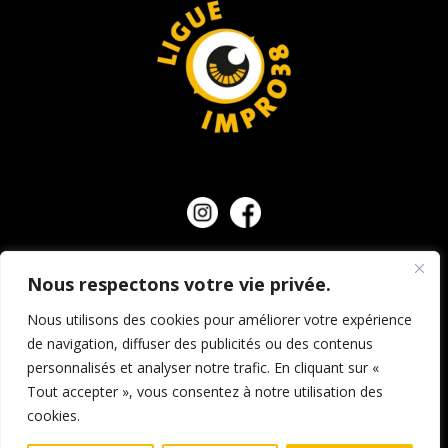
NOUS CONTACTER
Nous respectons votre vie privée.
Nous utilisons des cookies pour améliorer votre expérience
de navigation, diffuser des publicités ou des contenus
personnalisés et analyser notre trafic. En cliquant sur «
© Ligue d’impro 38, tous droits réservés.
Mentions
Tout accepter », vous consentez à notre utilisation des
légales et crédits
–
Politique de confidentialité
–
cookies.
Conditions générales de vente