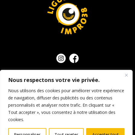
Nous respectons votre vie privée.
NOUS CONTACTER
Nous utilisons des cookies pour améliorer votre expérience
de navigation, diffuser des publicités ou des contenus
personnalisés et analyser notre trafic. En cliquant sur «
© Ligue d’impro 38, tous droits réservés.
Mentions
Tout accepter », vous consentez à notre utilisation des
légales et crédits
–
Politique de confidentialité
–
cookies.
Conditions générales de vente
Personnaliser
Tout rejeter
Accepter tout