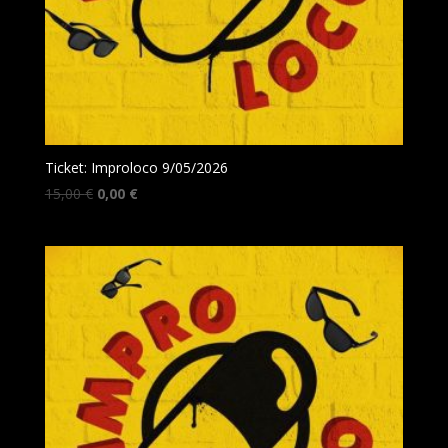
Ticket: Improloco 9/05/2026
Le
Le
15,00
€
0,00
€
prix
prix
initial
actuel
était :
est :
15,00 €.
0,00 €.