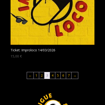
Ticket: Improloco 14/03/2026
15,00
€
←
1
2
3
4
5
6
7
→