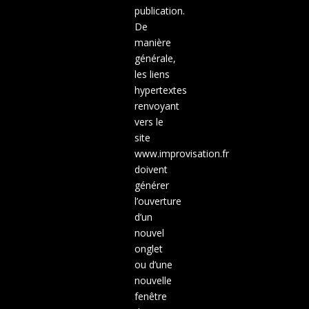
publication.
De
manière
générale,
les liens
hypertextes
renvoyant
vers le
site
www.improvisation.fr
doivent
générer
l’ouverture
d’un
nouvel
onglet
ou d’une
nouvelle
fenêtre