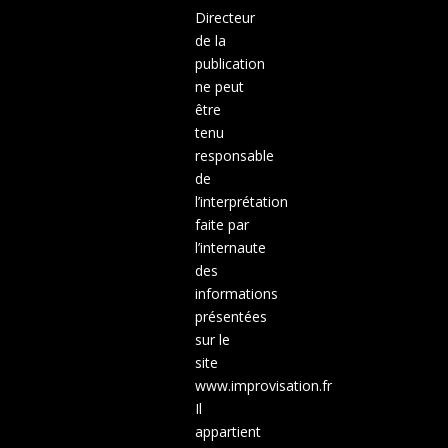
Directeur
de la
publication
ne peut
être
tenu
responsable
de
l’interprétation
faite par
l’internaute
des
informations
présentées
sur le
site
www.improvisation.fr
Il
appartient