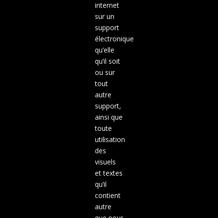
internet
sur un
support
électronique
qu’elle
qu’il soit
ou sur
tout
autre
support,
ainsi que
toute
utilisation
des
visuels
et textes
qu’il
contient
autre
que pour