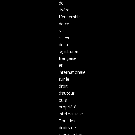
de
l’isère.
L’ensemble
de ce
site
relève
de la
législation
française
et
internationale
sur le
droit
d’auteur
et la
propriété
intellectuelle.
Tous les
droits de
reproduction