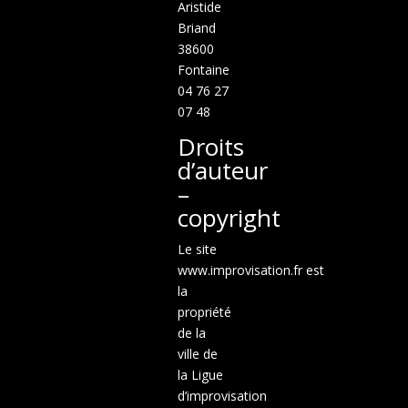
Aristide
Briand
38600
Fontaine
04 76 27
07 48
Droits
d’auteur
–
copyright
Le site
www.improvisation.fr est
la
propriété
de la
ville de
la Ligue
d’improvisation