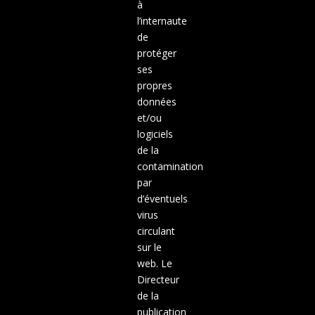
à
l’internaute
de
protéger
ses
propres
données
et/ou
logiciels
de la
contamination
par
d’éventuels
virus
circulant
sur le
web. Le
Directeur
de la
publication