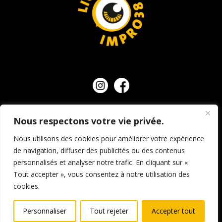
Nous respectons votre vie privée.
NOUS CONTACTER
Nous utilisons des cookies pour améliorer votre expérience
de navigation, diffuser des publicités ou des contenus
personnalisés et analyser notre trafic. En cliquant sur «
© Ligue d’impro 38, tous droits réservés.
Mentions
Tout accepter », vous consentez à notre utilisation des
légales et crédits
–
Politique de confidentialité
–
cookies.
Conditions générales de vente
Personnaliser
Tout rejeter
Accepter tout