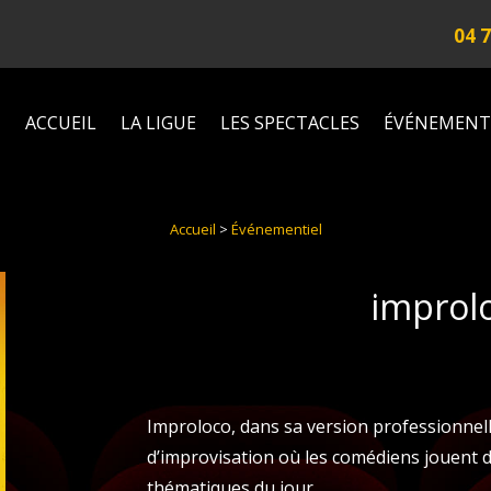
04 7
ACCUEIL
LA LIGUE
LES SPECTACLES
ÉVÉNEMENT
Accueil
>
Événementiel
improl
Improloco, dans sa version professionnell
d’improvisation où les comédiens jouent d
thématiques du jour.