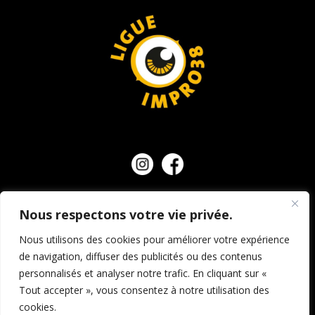
Nous respectons votre vie privée.
NOUS CONTACTER
Nous utilisons des cookies pour améliorer votre expérience
de navigation, diffuser des publicités ou des contenus
personnalisés et analyser notre trafic. En cliquant sur «
© Ligue d’impro 38, tous droits réservés.
Mentions
Tout accepter », vous consentez à notre utilisation des
légales et crédits
–
Politique de confidentialité
–
cookies.
Conditions générales de vente