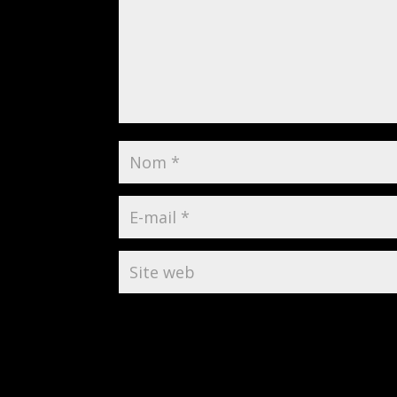
Développer la confiance en soi et 
Oser la recherche, l’évolution et la
Identifier les mécanismes de la créa
Développer et redécouvrir son imag
Oser s’affirmer, créer et découvrir 
Assumer son corps et son verbe