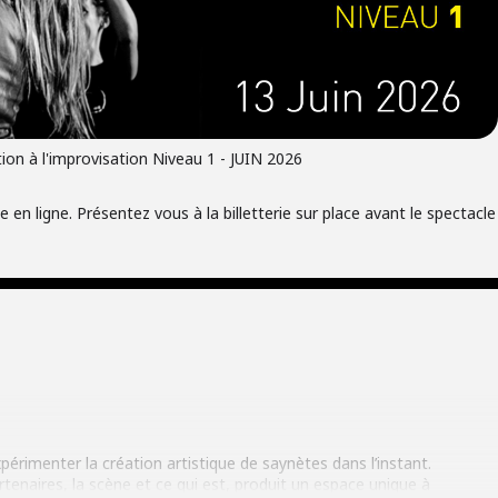
tion à l'improvisation Niveau 1 - JUIN 2026
 en ligne. Présentez vous à la billetterie sur place avant le spectacle
’expérimenter la création artistique de saynètes dans l’instant.
rtenaires, la scène et ce qui est, produit un espace unique à