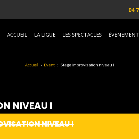
04 7
ACCUEIL
LA LIGUE
LES SPECTACLES
ÉVÉNEMENT
Accueil
Event
Stage Improvisation niveau I
5
5
N NIVEAU I
OVISATION NIVEAU I